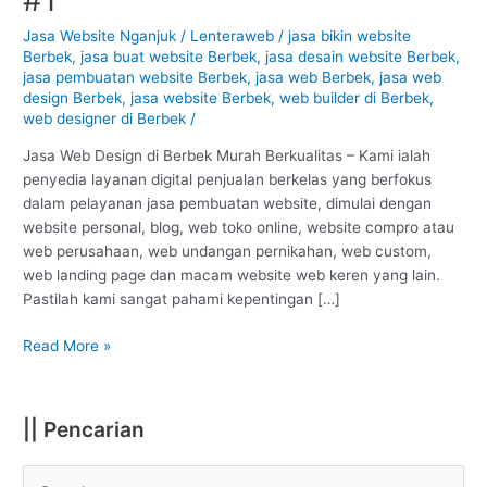
Berbek
–
Jasa Website Nganjuk
/
Lenteraweb
/
jasa bikin website
Berbek
,
jasa buat website Berbek
,
jasa desain website Berbek
,
Nganjuk
jasa pembuatan website Berbek
,
jasa web Berbek
,
jasa web
:
design Berbek
,
jasa website Berbek
,
web builder di Berbek
,
Murah
web designer di Berbek
/
Berkualitas
#1
Jasa Web Design di Berbek Murah Berkualitas – Kami ialah
penyedia layanan digital penjualan berkelas yang berfokus
dalam pelayanan jasa pembuatan website, dimulai dengan
website personal, blog, web toko online, website compro atau
web perusahaan, web undangan pernikahan, web custom,
web landing page dan macam website web keren yang lain.
Pastilah kami sangat pahami kepentingan […]
Read More »
|| Pencarian