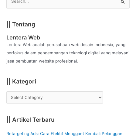
S
e
a
|| Tentang
r
c
Lentera Web
h
Lentera Web adalah perusahaan web desain Indonesia, yang
f
berfokus dalam pengembangan teknologi digital yang melayani
o
jasa pembuatan website profesional.
r
:
|| Kategori
|| Artikel Terbaru
Retargeting Ads: Cara Efektif Menggaet Kembali Pelanggan