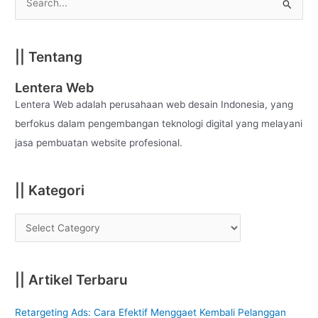
S
e
a
|| Tentang
r
c
Lentera Web
h
Lentera Web adalah perusahaan web desain Indonesia, yang
f
berfokus dalam pengembangan teknologi digital yang melayani
o
jasa pembuatan website profesional.
r
:
|| Kategori
|| Artikel Terbaru
Retargeting Ads: Cara Efektif Menggaet Kembali Pelanggan