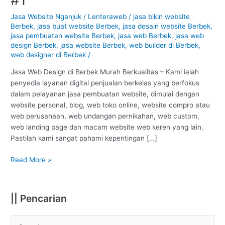
Berbek
–
Jasa Website Nganjuk
/
Lenteraweb
/
jasa bikin website
Berbek
,
jasa buat website Berbek
,
jasa desain website Berbek
,
Nganjuk
jasa pembuatan website Berbek
,
jasa web Berbek
,
jasa web
:
design Berbek
,
jasa website Berbek
,
web builder di Berbek
,
Murah
web designer di Berbek
/
Berkualitas
#1
Jasa Web Design di Berbek Murah Berkualitas – Kami ialah
penyedia layanan digital penjualan berkelas yang berfokus
dalam pelayanan jasa pembuatan website, dimulai dengan
website personal, blog, web toko online, website compro atau
web perusahaan, web undangan pernikahan, web custom,
web landing page dan macam website web keren yang lain.
Pastilah kami sangat pahami kepentingan […]
Read More »
|| Pencarian