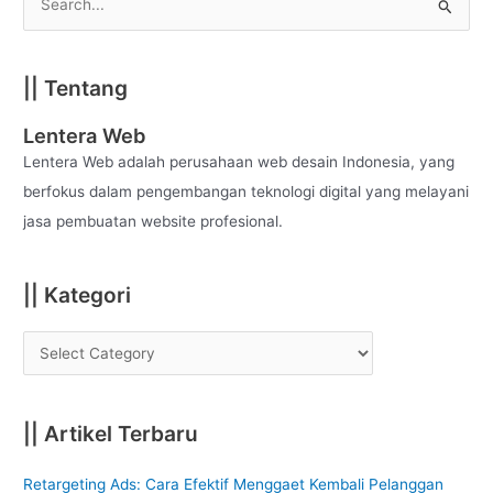
S
e
a
|| Tentang
r
c
Lentera Web
h
Lentera Web adalah perusahaan web desain Indonesia, yang
f
berfokus dalam pengembangan teknologi digital yang melayani
o
jasa pembuatan website profesional.
r
:
|| Kategori
|| Artikel Terbaru
Retargeting Ads: Cara Efektif Menggaet Kembali Pelanggan