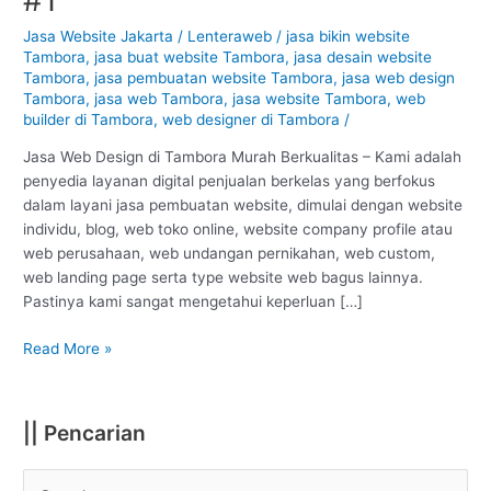
Tambora
–
Jasa Website Jakarta
/
Lenteraweb
/
jasa bikin website
Tambora
,
jasa buat website Tambora
,
jasa desain website
Jakarta
Tambora
,
jasa pembuatan website Tambora
,
jasa web design
:
Tambora
,
jasa web Tambora
,
jasa website Tambora
,
web
Murah
builder di Tambora
,
web designer di Tambora
/
Berkualitas
#1
Jasa Web Design di Tambora Murah Berkualitas – Kami adalah
penyedia layanan digital penjualan berkelas yang berfokus
dalam layani jasa pembuatan website, dimulai dengan website
individu, blog, web toko online, website company profile atau
web perusahaan, web undangan pernikahan, web custom,
web landing page serta type website web bagus lainnya.
Pastinya kami sangat mengetahui keperluan […]
Read More »
|| Pencarian