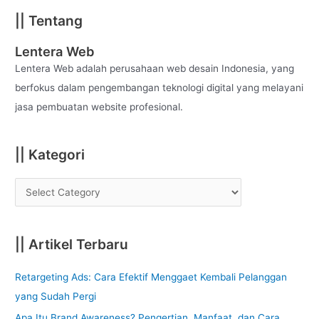
a
|| Tentang
r
c
Lentera Web
h
Lentera Web adalah perusahaan web desain Indonesia, yang
f
berfokus dalam pengembangan teknologi digital yang melayani
o
jasa pembuatan website profesional.
r
:
|| Kategori
|| Artikel Terbaru
Retargeting Ads: Cara Efektif Menggaet Kembali Pelanggan
yang Sudah Pergi
Apa Itu Brand Awareness? Pengertian, Manfaat, dan Cara