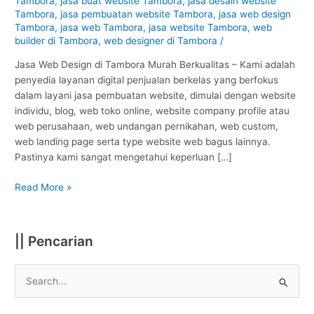
Tambora
,
jasa buat website Tambora
,
jasa desain website
Jakarta
Tambora
,
jasa pembuatan website Tambora
,
jasa web design
:
Tambora
,
jasa web Tambora
,
jasa website Tambora
,
web
Murah
builder di Tambora
,
web designer di Tambora
/
Berkualitas
#1
Jasa Web Design di Tambora Murah Berkualitas – Kami adalah
penyedia layanan digital penjualan berkelas yang berfokus
dalam layani jasa pembuatan website, dimulai dengan website
individu, blog, web toko online, website company profile atau
web perusahaan, web undangan pernikahan, web custom,
web landing page serta type website web bagus lainnya.
Pastinya kami sangat mengetahui keperluan […]
Read More »
|| Pencarian
S
e