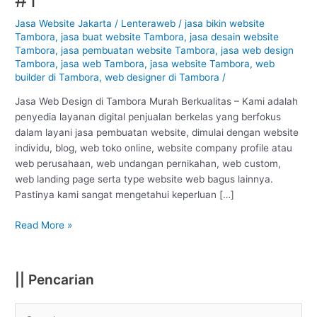
Tambora
–
Jasa Website Jakarta
/
Lenteraweb
/
jasa bikin website
Tambora
,
jasa buat website Tambora
,
jasa desain website
Jakarta
Tambora
,
jasa pembuatan website Tambora
,
jasa web design
:
Tambora
,
jasa web Tambora
,
jasa website Tambora
,
web
Murah
builder di Tambora
,
web designer di Tambora
/
Berkualitas
#1
Jasa Web Design di Tambora Murah Berkualitas – Kami adalah
penyedia layanan digital penjualan berkelas yang berfokus
dalam layani jasa pembuatan website, dimulai dengan website
individu, blog, web toko online, website company profile atau
web perusahaan, web undangan pernikahan, web custom,
web landing page serta type website web bagus lainnya.
Pastinya kami sangat mengetahui keperluan […]
Read More »
|| Pencarian