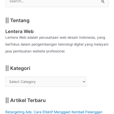
S
e
a
|| Tentang
r
c
Lentera Web
h
Lentera Web adalah perusahaan web desain Indonesia, yang
f
berfokus dalam pengembangan teknologi digital yang melayani
o
jasa pembuatan website profesional.
r
:
|| Kategori
|| Artikel Terbaru
Retargeting Ads: Cara Efektif Menggaet Kembali Pelanggan