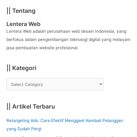
a
|| Tentang
r
c
Lentera Web
h
Lentera Web adalah perusahaan web desain Indonesia, yang
f
berfokus dalam pengembangan teknologi digital yang melayani
o
jasa pembuatan website profesional.
r
:
|| Kategori
|| Artikel Terbaru
Retargeting Ads: Cara Efektif Menggaet Kembali Pelanggan
yang Sudah Pergi