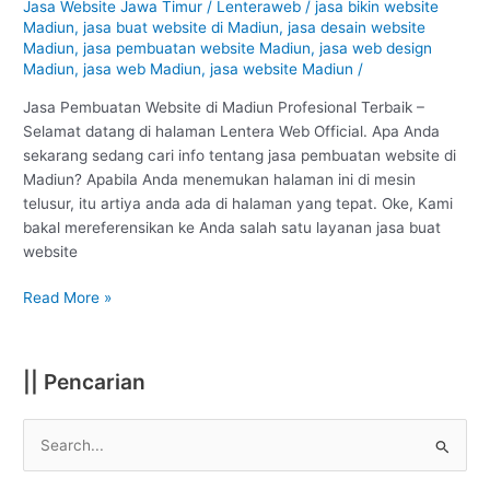
Jasa Website Jawa Timur
/
Lenteraweb
/
jasa bikin website
Madiun
Madiun
,
jasa buat website di Madiun
,
jasa desain website
:
Madiun
,
jasa pembuatan website Madiun
,
jasa web design
Profesional
Madiun
,
jasa web Madiun
,
jasa website Madiun
/
#1
Jasa Pembuatan Website di Madiun Profesional Terbaik –
Selamat datang di halaman Lentera Web Official. Apa Anda
sekarang sedang cari info tentang jasa pembuatan website di
Madiun? Apabila Anda menemukan halaman ini di mesin
telusur, itu artiya anda ada di halaman yang tepat. Oke, Kami
bakal mereferensikan ke Anda salah satu layanan jasa buat
website
Read More »
|| Pencarian
S
e