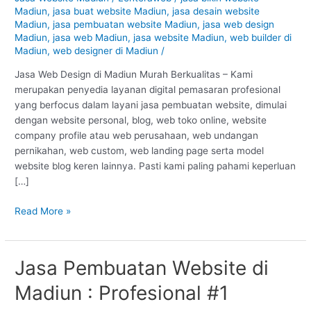
Madiun
Madiun
,
jasa buat website Madiun
,
jasa desain website
–
Madiun
,
jasa pembuatan website Madiun
,
jasa web design
Madiun
Madiun
,
jasa web Madiun
,
jasa website Madiun
,
web builder di
Madiun
,
web designer di Madiun
/
:
Murah
Jasa Web Design di Madiun Murah Berkualitas – Kami
Berkualitas
merupakan penyedia layanan digital pemasaran profesional
#1
yang berfocus dalam layani jasa pembuatan website, dimulai
dengan website personal, blog, web toko online, website
company profile atau web perusahaan, web undangan
pernikahan, web custom, web landing page serta model
website blog keren lainnya. Pasti kami paling pahami keperluan
[…]
Read More »
Jasa Pembuatan Website di
Jasa
Pembuatan
Madiun : Profesional #1
Website
di