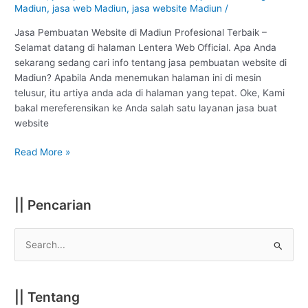
Profesional
Madiun
,
jasa web Madiun
,
jasa website Madiun
/
#1
Jasa Pembuatan Website di Madiun Profesional Terbaik –
Selamat datang di halaman Lentera Web Official. Apa Anda
sekarang sedang cari info tentang jasa pembuatan website di
Madiun? Apabila Anda menemukan halaman ini di mesin
telusur, itu artiya anda ada di halaman yang tepat. Oke, Kami
bakal mereferensikan ke Anda salah satu layanan jasa buat
website
Read More »
|| Pencarian
S
e
a
|| Tentang
r