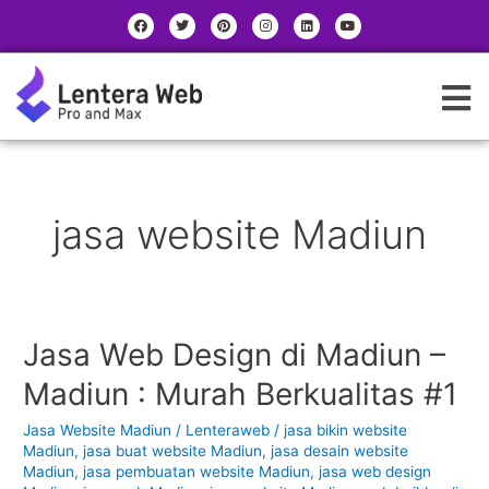
Skip
|
F
T
P
I
L
Y
a
w
i
n
i
o
to
|
c
i
n
s
n
u
e
t
t
t
k
t
content
b
t
e
a
e
u
K
o
e
r
g
d
b
o
r
e
r
i
e
a
k
s
a
n
t
m
t
e
g
o
jasa website Madiun
r
i
Jasa Web Design di Madiun –
Jasa
Web
Madiun : Murah Berkualitas #1
Design
di
Jasa Website Madiun
/
Lenteraweb
/
jasa bikin website
Madiun
Madiun
,
jasa buat website Madiun
,
jasa desain website
–
Madiun
,
jasa pembuatan website Madiun
,
jasa web design