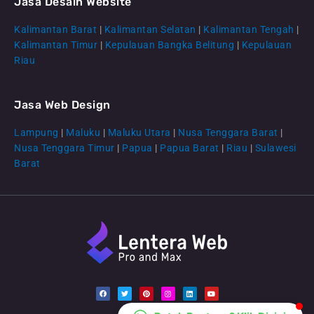
Jasa Desain Website
Kalimantan Barat
|
Kalimantan Selatan
|
Kalimantan Tengah
|
CS Lenteraweb
Kalimantan Timur
|
Kepulauan Bangka Belitung
|
Kepulauan
Online
Riau
Jasa Web Design
Lampung
|
Maluku
|
Maluku Utara
|
Nusa Tenggara Barat
|
Nusa Tenggara Timur
|
Papua
|
Papua Barat
|
Riau
|
Sulawesi
Barat
F
T
P
I
L
Y
a
w
i
n
i
o
c
i
n
s
n
u
e
t
t
t
k
t
b
t
e
a
e
u