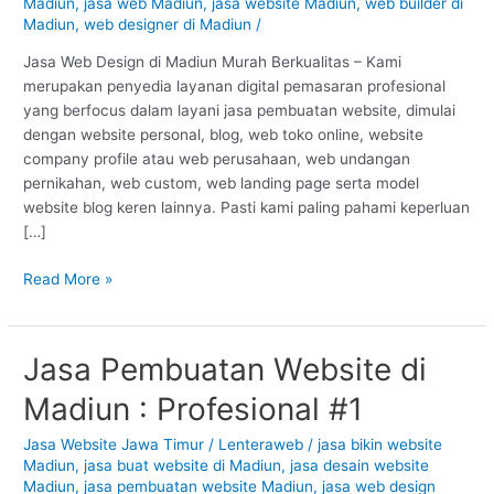
Madiun
Madiun
,
jasa web Madiun
,
jasa website Madiun
,
web builder di
Madiun
,
web designer di Madiun
/
:
Murah
Jasa Web Design di Madiun Murah Berkualitas – Kami
Berkualitas
merupakan penyedia layanan digital pemasaran profesional
#1
yang berfocus dalam layani jasa pembuatan website, dimulai
dengan website personal, blog, web toko online, website
company profile atau web perusahaan, web undangan
pernikahan, web custom, web landing page serta model
website blog keren lainnya. Pasti kami paling pahami keperluan
[…]
Read More »
Jasa Pembuatan Website di
Jasa
Pembuatan
Madiun : Profesional #1
Website
di
Jasa Website Jawa Timur
/
Lenteraweb
/
jasa bikin website
Madiun
Madiun
,
jasa buat website di Madiun
,
jasa desain website
:
Madiun
,
jasa pembuatan website Madiun
,
jasa web design