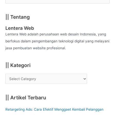
e
a
|| Tentang
r
c
Lentera Web
h
Lentera Web adalah perusahaan web desain Indonesia, yang
f
berfokus dalam pengembangan teknologi digital yang melayani
o
jasa pembuatan website profesional.
r
:
|| Kategori
|| Artikel Terbaru
Retargeting Ads: Cara Efektif Menggaet Kembali Pelanggan