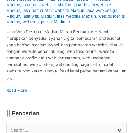
Madiun
Madiun
,
jasa buat website Madiun
,
jasa desain website
–
Madiun
,
jasa pembuatan website Madiun
,
jasa web design
Madiun
Madiun
,
jasa web Madiun
,
jasa website Madiun
,
web builder di
Madiun
,
web designer di Madiun
/
:
Murah
Jasa Web Design di Madiun Murah Berkualitas – Kami
Berkualitas
merupakan penyedia layanan digital pemasaran profesional
#1
yang berfocus dalam layani jasa pembuatan website, dimulai
dengan website personal, blog, web toko online, website
company profile atau web perusahaan, web undangan
pernikahan, web custom, web landing page serta model
website blog keren lainnya. Pasti kami paling pahami keperluan
[…]
Read More »
|| Pencarian
S