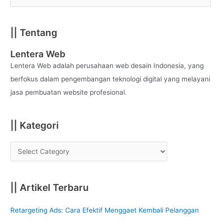
e
a
|| Tentang
r
c
Lentera Web
h
Lentera Web adalah perusahaan web desain Indonesia, yang
f
berfokus dalam pengembangan teknologi digital yang melayani
o
jasa pembuatan website profesional.
r
:
|| Kategori
|| Artikel Terbaru
Retargeting Ads: Cara Efektif Menggaet Kembali Pelanggan