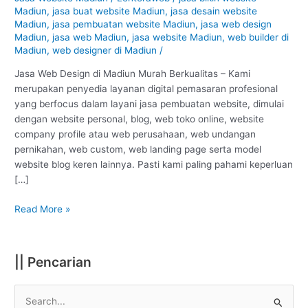
Madiun
Madiun
,
jasa buat website Madiun
,
jasa desain website
–
Madiun
,
jasa pembuatan website Madiun
,
jasa web design
Madiun
Madiun
,
jasa web Madiun
,
jasa website Madiun
,
web builder di
Madiun
,
web designer di Madiun
/
:
Murah
Jasa Web Design di Madiun Murah Berkualitas – Kami
Berkualitas
merupakan penyedia layanan digital pemasaran profesional
#1
yang berfocus dalam layani jasa pembuatan website, dimulai
dengan website personal, blog, web toko online, website
company profile atau web perusahaan, web undangan
pernikahan, web custom, web landing page serta model
website blog keren lainnya. Pasti kami paling pahami keperluan
[…]
Read More »
|| Pencarian
S