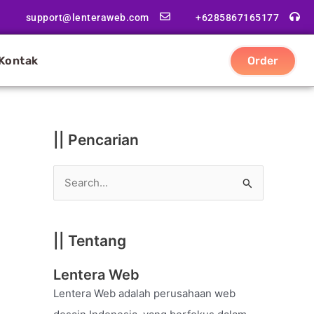
|
support@lenteraweb.com
+6285867165177
|
K
Kontak
Order
a
t
e
g
|| Pencarian
o
r
S
i
e
a
|| Tentang
r
c
Lentera Web
h
Lentera Web adalah perusahaan web
f