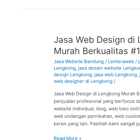
Jasa
Jasa Web Design di 
Web
Murah Berkualitas #
Design
di
Jasa Website Bandung
/
Lenteraweb
/
Lengkong
Lengkong
,
jasa desain website Lengko
design Lengkong
,
jasa web Lengkong
,
–
web designer di Lengkong
/
Bandung
:
Jasa Web Design di Lengkong Murah Ber
Murah
penjualan profesional yang berfocus da
Berkualitas
website individual, blog, web toko onl
#1
web undangan pernikahan, web custom
keren yang lain. Pastilah kami sangat
Read More »