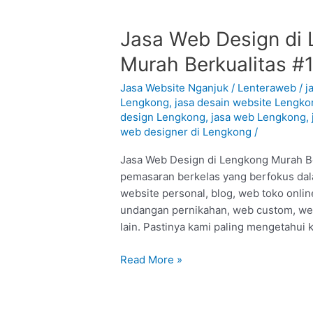
Jasa
Jasa Web Design di 
Web
Murah Berkualitas #
Design
di
Jasa Website Nganjuk
/
Lenteraweb
/
j
Lengkong
Lengkong
,
jasa desain website Lengko
design Lengkong
,
jasa web Lengkong
,
–
web designer di Lengkong
/
Nganjuk
:
Jasa Web Design di Lengkong Murah Ber
Murah
pemasaran berkelas yang berfokus dal
Berkualitas
website personal, blog, web toko onl
#1
undangan pernikahan, web custom, web
lain. Pastinya kami paling mengetahui
Read More »