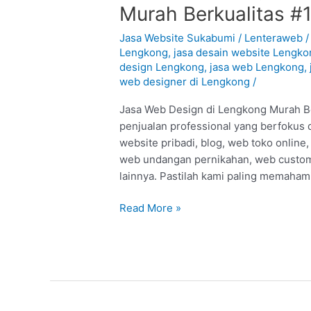
Web
Murah Berkualitas #
Design
di
Jasa Website Sukabumi
/
Lenteraweb
Lengkong
Lengkong
,
jasa desain website Lengko
design Lengkong
,
jasa web Lengkong
,
–
web designer di Lengkong
/
Sukabumi
:
Jasa Web Design di Lengkong Murah Ber
Murah
penjualan professional yang berfokus 
Berkualitas
website pribadi, blog, web toko online
#1
web undangan pernikahan, web custom,
lainnya. Pastilah kami paling memaham
Read More »