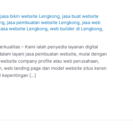
1
/
jasa bikin website Lengkong
,
jasa buat website
ng
,
jasa pembuatan website Lengkong
,
jasa web
jasa website Lengkong
,
web builder di Lengkong
,
kualitas – Kami ialah penyedia layanan digital
dalam layani jasa pembuatan website, mulai dengan
, website company profile atau web perusahaan,
 web landing page dan model website situs keren
i kepentingan […]