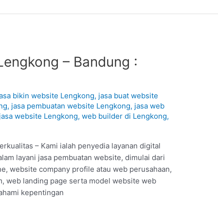
Lengkong – Bandung :
1
jasa bikin website Lengkong
,
jasa buat website
ng
,
jasa pembuatan website Lengkong
,
jasa web
jasa website Lengkong
,
web builder di Lengkong
,
kualitas – Kami ialah penyedia layanan digital
lam layani jasa pembuatan website, dimulai dari
ine, website company profile atau web perusahaan,
, web landing page serta model website web
 pahami kepentingan