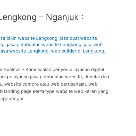
Lengkong – Nganjuk :
1
asa bikin website Lengkong
,
jasa buat website
ng
,
jasa pembuatan website Lengkong
,
jasa web
jasa website Lengkong
,
web builder di Lengkong
,
kualitas – Kami adalah penyedia layanan digital
am pelayanan jasa pembuatan website, dimulai dari
ine, website compro atau web perusahaan, web
 landing page serta type website web keren yang
 kepentingan