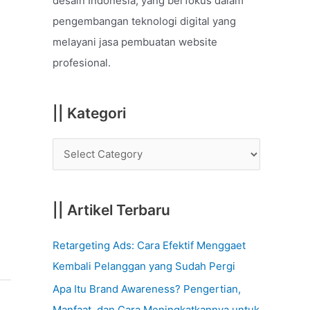
desain Indonesia, yang berfokus dalam
o
pengembangan teknologi digital yang
r
melayani jasa pembuatan website
:
profesional.
|| Kategori
|| Artikel Terbaru
Retargeting Ads: Cara Efektif Menggaet
Kembali Pelanggan yang Sudah Pergi
Apa Itu Brand Awareness? Pengertian,
Manfaat, dan Cara Meningkatkannya untuk