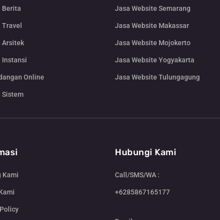
 Berita
Jasa Website Semarang
 Travel
Jasa Website Makassar
 Arsitek
Jasa Website Mojokerto
 Instansi
Jasa Website Yogyakarta
dangan Online
Jasa Website Tulungagung
 Sistem
masi
Hubungi Kami
g Kami
Call/SMS/WA :
 Kami
+6285867165177
Policy