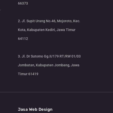
66373
m
2. Jl. Supit Urang No.46, Mojoroto, Kec.
Kota, Kabupaten Kediri, Jawa Timur
64112
3. Jl. Dr Sutomo Gg.II/179 RT/RW 01/03
Jombatan, Kabupaten Jombang, Jawa
Timur 61419
CS Lenteraweb
Online
Jasa Web Design