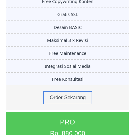
Free Copywriting Konten
Gratis SSL
Desain BASIC
Maksimal 3 x Revisi
Free Maintenance
Integrasi Sosial Media
Free Konsultasi
Order Sekarang
PRO
Rp. 880.000