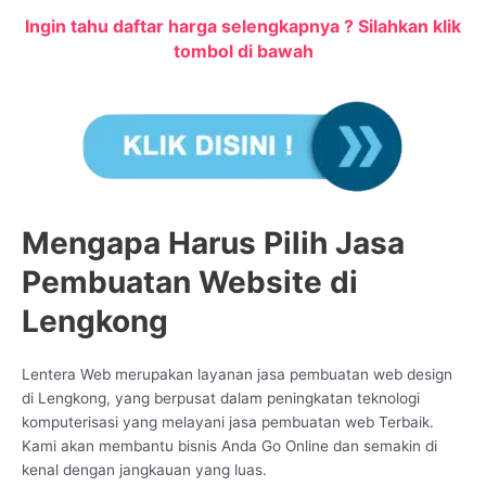
Ingin tahu daftar harga selengkapnya ? Silahkan klik
tombol di bawah
Mengapa Harus Pilih Jasa
Pembuatan Website di
Lengkong
Lentera Web merupakan layanan jasa pembuatan web design
di Lengkong, yang berpusat dalam peningkatan teknologi
komputerisasi yang melayani jasa pembuatan web Terbaik.
Kami akan membantu bisnis Anda Go Online dan semakin di
kenal dengan jangkauan yang luas.