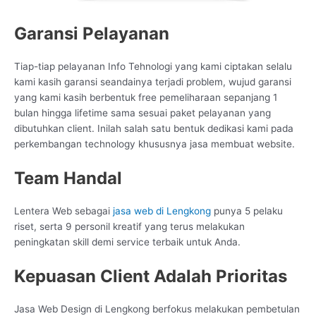
Garansi Pelayanan
Tiap-tiap pelayanan Info Tehnologi yang kami ciptakan selalu
kami kasih garansi seandainya terjadi problem, wujud garansi
yang kami kasih berbentuk free pemeliharaan sepanjang 1
bulan hingga lifetime sama sesuai paket pelayanan yang
dibutuhkan client. Inilah salah satu bentuk dedikasi kami pada
perkembangan technology khususnya jasa membuat website.
Team Handal
Lentera Web sebagai
jasa web di Lengkong
punya 5 pelaku
riset, serta 9 personil kreatif yang terus melakukan
peningkatan skill demi service terbaik untuk Anda.
Kepuasan Client Adalah Prioritas
Jasa Web Design di Lengkong berfokus melakukan pembetulan