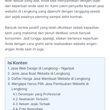
lebih sesuai yang ada, Anda bisa menyamakan dengan bujet
dan keperluan anda saat ini. Kami yakni penyedia layanan jasa
website di Lengkong yang dipenuhi dengan tanggung-jawab
dari sejak awalnya planning sampai akhir kontrak.
Banyak review positif yang telah dituliskan sebab kapasitas
kami yang maksimal dan penuh dedikasi untuk banyak
konsumen. Jadi tunggu apalagi, silakan bertanya keperluan
Anda dengan cara gratis serta realisasikan website angan-
angan Anda saat ini juga.
Isi Konten
Jasa Web Design di Lengkong – Nganjuk
Jenis Jasa Buat Website di Lengkong
Daftar Harga Jasa Membuat Website di Lengkong
Mengapa Harus Pilih Jasa Pembuatan Website di
Lengkong
Developer yang Profesional
Keamanan Terbukti
Rekam Jejak Terbaik
Free Konsultasi