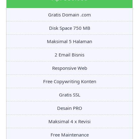
Gratis Domain .com
Disk Space 750 MB
Maksimal 5 Halaman
2 Email Bisnis
Responsive Web
Free Copywriting Konten
Gratis SSL
Desain PRO
Maksimal 4 x Revisi
Free Maintenance