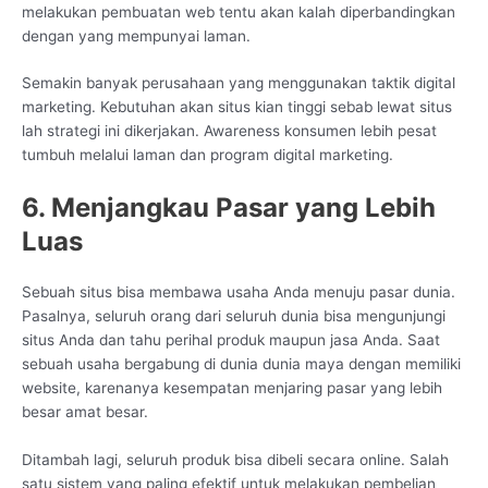
melakukan pembuatan web tentu akan kalah diperbandingkan
dengan yang mempunyai laman.
Semakin banyak perusahaan yang menggunakan taktik digital
marketing. Kebutuhan akan situs kian tinggi sebab lewat situs
lah strategi ini dikerjakan. Awareness konsumen lebih pesat
tumbuh melalui laman dan program digital marketing.
6. Menjangkau Pasar yang Lebih
Luas
Sebuah situs bisa membawa usaha Anda menuju pasar dunia.
Pasalnya, seluruh orang dari seluruh dunia bisa mengunjungi
situs Anda dan tahu perihal produk maupun jasa Anda. Saat
sebuah usaha bergabung di dunia dunia maya dengan memiliki
website, karenanya kesempatan menjaring pasar yang lebih
besar amat besar.
Ditambah lagi, seluruh produk bisa dibeli secara online. Salah
satu sistem yang paling efektif untuk melakukan pembelian