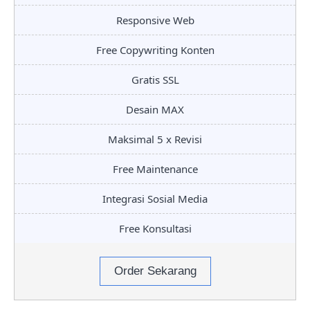
Responsive Web
Free Copywriting Konten
Gratis SSL
Desain MAX
Maksimal 5 x Revisi
Free Maintenance
Integrasi Sosial Media
Free Konsultasi
Order Sekarang