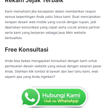
Rekam Jejak Terbaik
Kami memahami jika kecepatan dalam memberikan respon
semua kepentingan Anda yaitu fokus kami. Buat menciptakan
terapan desain web mobile yang cocok dengan tujuan, jadi
diperlukan komunikasi yang cepat serta cocok antara partner
serta kami yang berperan sebagai jasa bikin website
berkualitas.
Free Konsultasi
Anda bisa bebas mengajukan konsultasi dengan kami untuk
pembuatan desain website yang sesuai dengan sasaran pasar
Anda. Silahkan klik tombol di bawah dan beri tahu kami, web
seperti apa yang Anda inginkan?