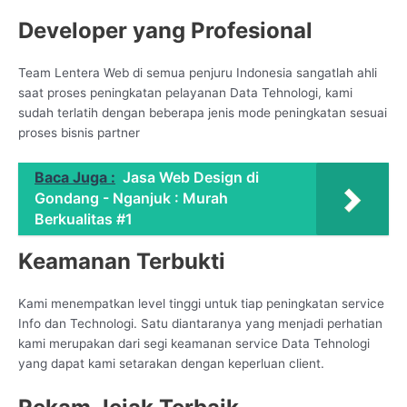
Developer yang Profesional
Team Lentera Web di semua penjuru Indonesia sangatlah ahli
saat proses peningkatan pelayanan Data Tehnologi, kami
sudah terlatih dengan beberapa jenis mode peningkatan sesuai
proses bisnis partner
Baca Juga :
Jasa Web Design di
Gondang - Nganjuk : Murah
Berkualitas #1
Keamanan Terbukti
Kami menempatkan level tinggi untuk tiap peningkatan service
Info dan Technologi. Satu diantaranya yang menjadi perhatian
kami merupakan dari segi keamanan service Data Tehnologi
yang dapat kami setarakan dengan keperluan client.