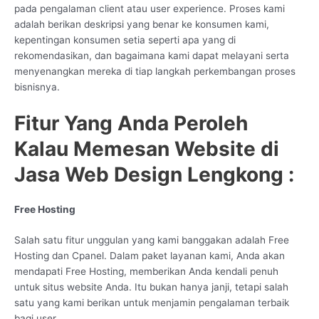
pada pengalaman client atau user experience. Proses kami
adalah berikan deskripsi yang benar ke konsumen kami,
kepentingan konsumen setia seperti apa yang di
rekomendasikan, dan bagaimana kami dapat melayani serta
menyenangkan mereka di tiap langkah perkembangan proses
bisnisnya.
Fitur Yang Anda Peroleh
Kalau Memesan Website di
Jasa Web Design Lengkong :
Free Hosting
Salah satu fitur unggulan yang kami banggakan adalah Free
Hosting dan Cpanel. Dalam paket layanan kami, Anda akan
mendapati Free Hosting, memberikan Anda kendali penuh
untuk situs website Anda. Itu bukan hanya janji, tetapi salah
satu yang kami berikan untuk menjamin pengalaman terbaik
bagi user.