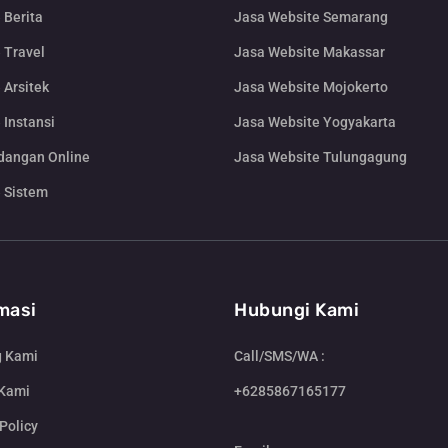
 Berita
Jasa Website Semarang
 Travel
Jasa Website Makassar
 Arsitek
Jasa Website Mojokerto
 Instansi
Jasa Website Yogyakarta
dangan Online
Jasa Website Tulungagung
 Sistem
masi
Hubungi Kami
g Kami
Call/SMS/WA :
 Kami
+6285867165177
Policy