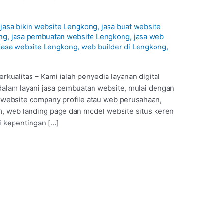
1
/
jasa bikin website Lengkong
,
jasa buat website
ng
,
jasa pembuatan website Lengkong
,
jasa web
jasa website Lengkong
,
web builder di Lengkong
,
kualitas – Kami ialah penyedia layanan digital
dalam layani jasa pembuatan website, mulai dengan
, website company profile atau web perusahaan,
 web landing page dan model website situs keren
i kepentingan […]