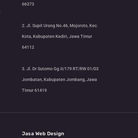
66373
m
2. Jl. Supit Urang No.46, Mojoroto, Kec.
Kota, Kabupaten Kediri, Jawa Timur
64112
3. Jl. Dr Sutomo Gg.II/179 RT/RW 01/03
Jombatan, Kabupaten Jombang, Jawa
Timur 61419
CS Lenteraweb
Online
Jasa Web Design