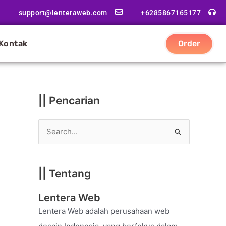
|
support@lenteraweb.com
+6285867165177
|
K
Kontak
Order
a
t
e
g
|| Pencarian
o
r
S
i
e
a
|| Tentang
r
c
Lentera Web
h
Lentera Web adalah perusahaan web
f