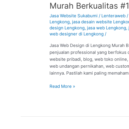
Web
Murah Berkualitas #
Design
di
Jasa Website Sukabumi
/
Lenteraweb
Lengkong
Lengkong
,
jasa desain website Lengko
design Lengkong
,
jasa web Lengkong
,
–
web designer di Lengkong
/
Sukabumi
:
Jasa Web Design di Lengkong Murah Ber
Murah
penjualan professional yang berfokus 
Berkualitas
website pribadi, blog, web toko online
#1
web undangan pernikahan, web custom,
lainnya. Pastilah kami paling memaham
Read More »