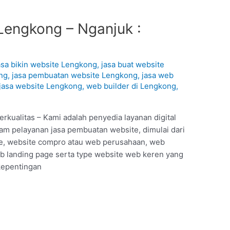
Lengkong – Nganjuk :
1
asa bikin website Lengkong
,
jasa buat website
ng
,
jasa pembuatan website Lengkong
,
jasa web
jasa website Lengkong
,
web builder di Lengkong
,
kualitas – Kami adalah penyedia layanan digital
am pelayanan jasa pembuatan website, dimulai dari
ine, website compro atau web perusahaan, web
 landing page serta type website web keren yang
 kepentingan