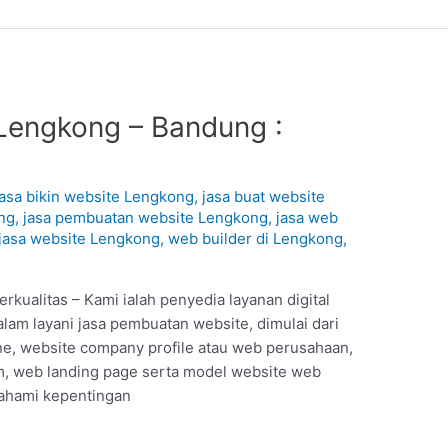
Lengkong – Bandung :
1
jasa bikin website Lengkong
,
jasa buat website
ng
,
jasa pembuatan website Lengkong
,
jasa web
jasa website Lengkong
,
web builder di Lengkong
,
kualitas – Kami ialah penyedia layanan digital
lam layani jasa pembuatan website, dimulai dari
ine, website company profile atau web perusahaan,
, web landing page serta model website web
 pahami kepentingan