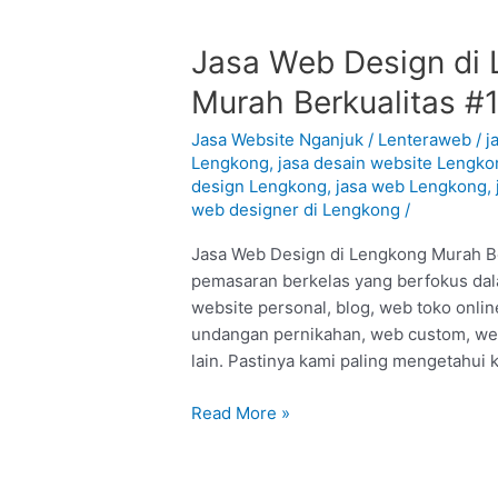
Jasa
Jasa Web Design di 
Web
Murah Berkualitas #
Design
di
Jasa Website Nganjuk
/
Lenteraweb
/
j
Lengkong
Lengkong
,
jasa desain website Lengko
design Lengkong
,
jasa web Lengkong
,
–
web designer di Lengkong
/
Nganjuk
:
Jasa Web Design di Lengkong Murah Ber
Murah
pemasaran berkelas yang berfokus dal
Berkualitas
website personal, blog, web toko onl
#1
undangan pernikahan, web custom, web
lain. Pastinya kami paling mengetahui
Read More »