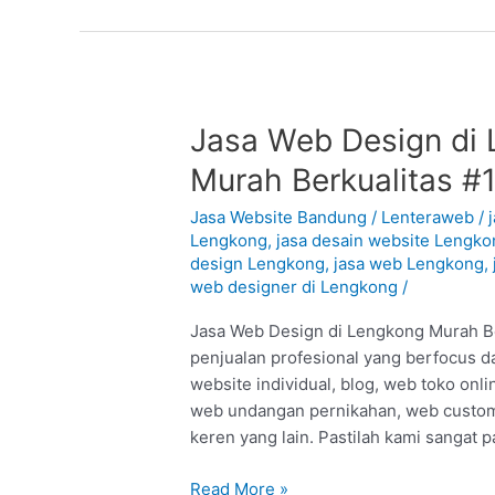
Jasa
Jasa Web Design di 
Web
Murah Berkualitas #
Design
di
Jasa Website Bandung
/
Lenteraweb
/
Lengkong
Lengkong
,
jasa desain website Lengko
design Lengkong
,
jasa web Lengkong
,
–
web designer di Lengkong
/
Bandung
:
Jasa Web Design di Lengkong Murah Ber
Murah
penjualan profesional yang berfocus da
Berkualitas
website individual, blog, web toko onl
#1
web undangan pernikahan, web custom
keren yang lain. Pastilah kami sangat
Read More »