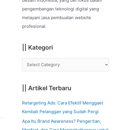
desain Indonesia, yang berfokus dalam
o
pengembangan teknologi digital yang
r
melayani jasa pembuatan website
:
profesional.
|| Kategori
|| Artikel Terbaru
Retargeting Ads: Cara Efektif Menggaet
Kembali Pelanggan yang Sudah Pergi
Apa Itu Brand Awareness? Pengertian,
Manfaat, dan Cara Meningkatkannya untuk