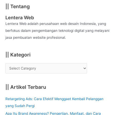
a
|| Tentang
r
c
Lentera Web
h
Lentera Web adalah perusahaan web desain Indonesia, yang
f
berfokus dalam pengembangan teknologi digital yang melayani
o
jasa pembuatan website profesional.
r
:
|| Kategori
|| Artikel Terbaru
Retargeting Ads: Cara Efektif Menggaet Kembali Pelanggan
yang Sudah Pergi
Apa Itu Brand Awareness? Pengertian, Manfaat, dan Cara