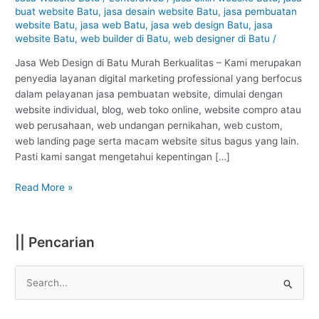
Batu
buat website Batu
,
jasa desain website Batu
,
jasa pembuatan
–
website Batu
,
jasa web Batu
,
jasa web design Batu
,
jasa
Batu
website Batu
,
web builder di Batu
,
web designer di Batu
/
:
Jasa Web Design di Batu Murah Berkualitas – Kami merupakan
Murah
penyedia layanan digital marketing professional yang berfocus
Berkualitas
dalam pelayanan jasa pembuatan website, dimulai dengan
#1
website individual, blog, web toko online, website compro atau
web perusahaan, web undangan pernikahan, web custom,
web landing page serta macam website situs bagus yang lain.
Pasti kami sangat mengetahui kepentingan […]
Read More »
|| Pencarian
S
e