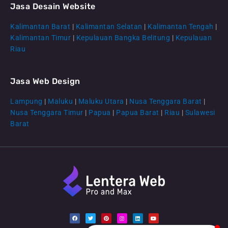
Jasa Desain Website
Kalimantan Barat
|
Kalimantan Selatan
|
Kalimantan Tengah
|
CS Lenteraweb
Kalimantan Timur
|
Kepulauan Bangka Belitung
|
Kepulauan
Online
Riau
Jasa Web Design
Lampung
|
Maluku
|
Maluku Utara
|
Nusa Tenggara Barat
|
Nusa Tenggara Timur
|
Papua
|
Papua Barat
|
Riau
|
Sulawesi
Barat
F
T
P
I
L
Y
a
w
i
n
i
o
c
i
n
s
n
u
e
t
t
t
k
t