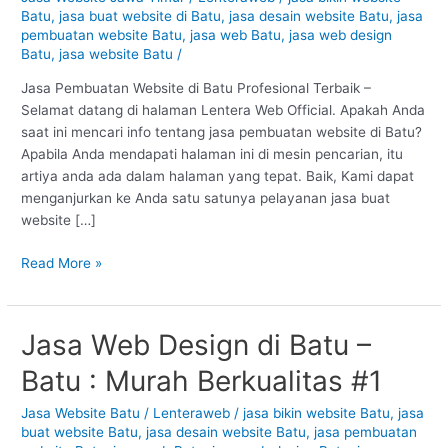
Batu
Batu
,
jasa buat website di Batu
,
jasa desain website Batu
,
jasa
:
pembuatan website Batu
,
jasa web Batu
,
jasa web design
Profesional
Batu
,
jasa website Batu
/
#1
Jasa Pembuatan Website di Batu Profesional Terbaik –
Selamat datang di halaman Lentera Web Official. Apakah Anda
saat ini mencari info tentang jasa pembuatan website di Batu?
Apabila Anda mendapati halaman ini di mesin pencarian, itu
artiya anda ada dalam halaman yang tepat. Baik, Kami dapat
menganjurkan ke Anda satu satunya pelayanan jasa buat
website […]
Read More »
Jasa Web Design di Batu –
Jasa
Web
Batu : Murah Berkualitas #1
Design
di
Jasa Website Batu
/
Lenteraweb
/
jasa bikin website Batu
,
jasa
Batu
buat website Batu
,
jasa desain website Batu
,
jasa pembuatan
–