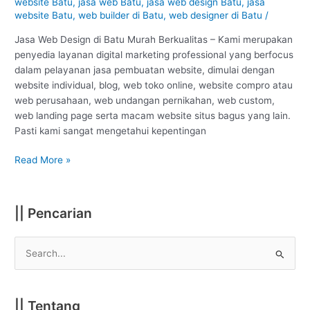
website Batu
,
jasa web Batu
,
jasa web design Batu
,
jasa
Batu
website Batu
,
web builder di Batu
,
web designer di Batu
/
:
Jasa Web Design di Batu Murah Berkualitas – Kami merupakan
Murah
penyedia layanan digital marketing professional yang berfocus
Berkualitas
dalam pelayanan jasa pembuatan website, dimulai dengan
#1
website individual, blog, web toko online, website compro atau
web perusahaan, web undangan pernikahan, web custom,
web landing page serta macam website situs bagus yang lain.
Pasti kami sangat mengetahui kepentingan
Read More »
|| Pencarian
S
e
a
|| Tentang