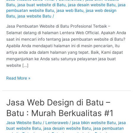
Batu
Batu
,
jasa buat website di Batu
,
jasa desain website Batu
,
jasa
:
pembuatan website Batu
,
jasa web Batu
,
jasa web design
Profesional
Batu
,
jasa website Batu
/
#1
Jasa Pembuatan Website di Batu Profesional Terbaik –
Selamat datang di halaman Lentera Web Official. Apakah Anda
saat ini mencari info tentang jasa pembuatan website di Batu?
Apabila Anda mendapati halaman ini di mesin pencarian, itu
artiya anda ada dalam halaman yang tepat. Baik, Kami dapat
menganjurkan ke Anda satu satunya pelayanan jasa buat
website […]
Read More »
Jasa Web Design di Batu –
Jasa
Web
Batu : Murah Berkualitas #1
Design
di
Jasa Website Batu
/
Lenteraweb
/
jasa bikin website Batu
,
jasa
Batu
buat website Batu
,
jasa desain website Batu
,
jasa pembuatan
–