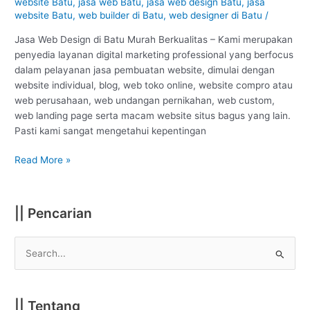
website Batu
,
jasa web Batu
,
jasa web design Batu
,
jasa
Batu
website Batu
,
web builder di Batu
,
web designer di Batu
/
:
Jasa Web Design di Batu Murah Berkualitas – Kami merupakan
Murah
penyedia layanan digital marketing professional yang berfocus
Berkualitas
dalam pelayanan jasa pembuatan website, dimulai dengan
#1
website individual, blog, web toko online, website compro atau
web perusahaan, web undangan pernikahan, web custom,
web landing page serta macam website situs bagus yang lain.
Pasti kami sangat mengetahui kepentingan
Read More »
|| Pencarian
S
e
a
|| Tentang