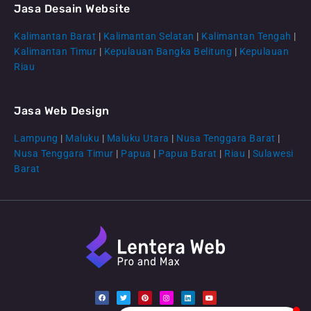
Jasa Desain Website
Kalimantan Barat
|
Kalimantan Selatan
|
Kalimantan Tengah
|
CS Lenteraweb
Kalimantan Timur
|
Kepulauan Bangka Belitung
|
Kepulauan
Online
Riau
Jasa Web Design
Lampung
|
Maluku
|
Maluku Utara
|
Nusa Tenggara Barat
|
Nusa Tenggara Timur
|
Papua
|
Papua Barat
|
Riau
|
Sulawesi
Barat
F
T
P
I
L
Y
a
w
i
n
i
o
c
i
n
s
n
u
e
t
t
t
k
t