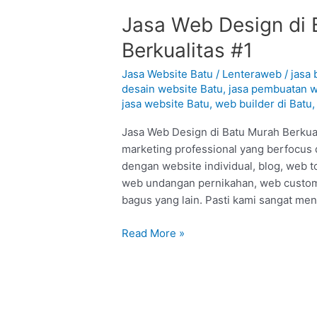
Jasa
Jasa Web Design di 
Web
Berkualitas #1
Design
di
Jasa Website Batu
/
Lenteraweb
/
jasa 
Batu
desain website Batu
,
jasa pembuatan w
jasa website Batu
,
web builder di Batu
–
Batu
Jasa Web Design di Batu Murah Berkual
:
marketing professional yang berfocus 
Murah
dengan website individual, blog, web 
Berkualitas
web undangan pernikahan, web custom
#1
bagus yang lain. Pasti kami sangat me
Read More »