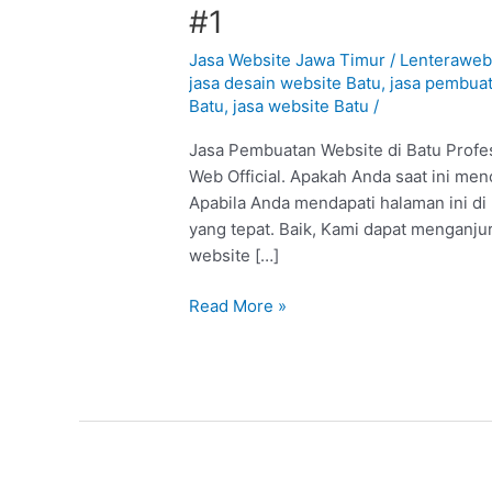
Pembuatan
#1
Website
di
Jasa Website Jawa Timur
/
Lenterawe
Batu
jasa desain website Batu
,
jasa pembuat
Batu
,
jasa website Batu
/
:
Profesional
Jasa Pembuatan Website di Batu Profes
#1
Web Official. Apakah Anda saat ini men
Apabila Anda mendapati halaman ini di 
yang tepat. Baik, Kami dapat menganju
website […]
Read More »