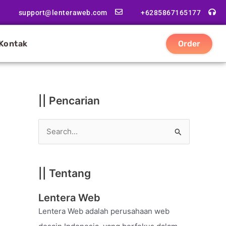
|
support@lenteraweb.com
+6285867165177
|
K
Kontak
Order
a
t
e
g
|| Pencarian
o
r
S
i
e
a
|| Tentang
r
c
Lentera Web
h
Lentera Web adalah perusahaan web
f