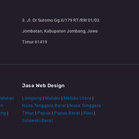
3. Jl. Dr Sutomo Gg.II/179 RT/RW 01/03
Jombatan, Kabupaten Jombang, Jawa
Timur 61419
CS Lenteraweb
Online
Jasa Web Design
Selatan
Lampung
|
Maluku
|
Maluku Utara
|
an
Nusa Tenggara Barat
|
Nusa Tenggara
ung
|
Timur
|
Papua
|
Papua Barat
|
Riau
|
Sulawesi Barat