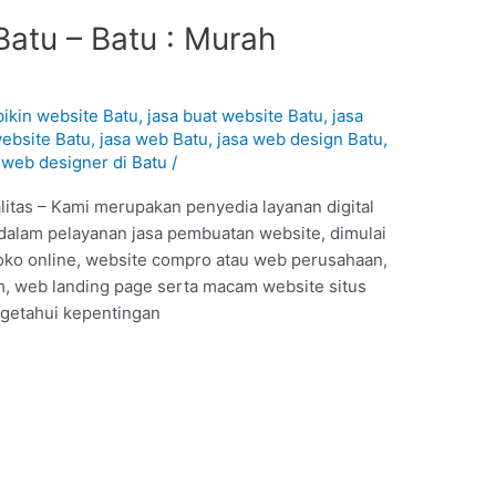
Batu – Batu : Murah
bikin website Batu
,
jasa buat website Batu
,
jasa
ebsite Batu
,
jasa web Batu
,
jasa web design Batu
,
,
web designer di Batu
/
itas – Kami merupakan penyedia layanan digital
dalam pelayanan jasa pembuatan website, dimulai
toko online, website compro atau web perusahaan,
, web landing page serta macam website situs
ngetahui kepentingan