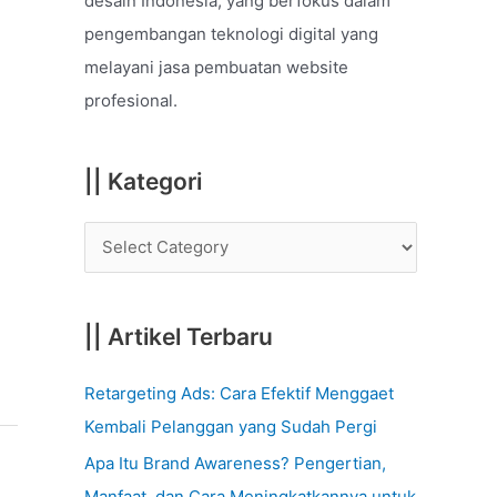
desain Indonesia, yang berfokus dalam
o
pengembangan teknologi digital yang
r
melayani jasa pembuatan website
:
profesional.
|| Kategori
|| Artikel Terbaru
Retargeting Ads: Cara Efektif Menggaet
Kembali Pelanggan yang Sudah Pergi
Apa Itu Brand Awareness? Pengertian,
Manfaat, dan Cara Meningkatkannya untuk