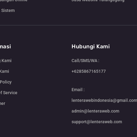
 Sistem
masi
Hubungi Kami
g Kami
Call/SMS/WA :
 Kami
+6285867165177
Policy
Email :
f Service
lenterawebindonesia@gmail.co
mer
admin@lenteraweb.com
support@lenteraweb.com