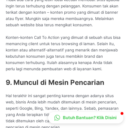
ingin terus terhubung dengan pelanggan. Konsumen tak akan
CS Lenteraweb
terikat dengan konten – konten promo yang dimuat di banner
Online
atau flyer. Mungkin saja mereka membuangnya. Melainkan
sebuah website bisa terus mengikat konsumen.
Konten-konten Call To Action yang dimuat di sebuah situs bisa
memancing client untuk terus browsing di laman. Selain itu,
konten atau alternatif-alternatif yang menarik dan menjawab
kebutuhan konsumen juga terus membikin brand dan
konsumen terhubung. Itulah alasannya kenapa Anda tidak
perlu lagi menunda pembuatan web di layanan kami.
9. Muncul di Mesin Pencarian
Hal terakhir ini sangat penting karena dengan adanya situs
web, bisnis Anda lebih mudah ditemukan di mesin pencarian,
seperti Google, Bing, Yandex, dan lainnya. Sebab, pemasaran
yang Anda terapkan tidak akan berarti apa-apa jika bisnis Anda
Butuh Bantuan? Klik Disini
tidak ditemukan oleh calon konsumen saat mereka melakukan
pencarian di mesin pencarian.