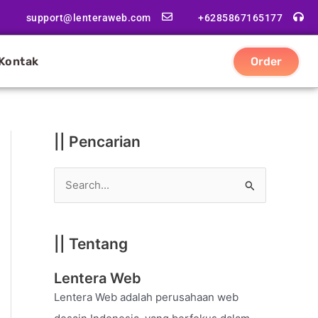
|
support@lenteraweb.com
+6285867165177
|
K
Kontak
Order
a
t
e
g
|| Pencarian
o
r
S
i
e
a
|| Tentang
r
c
Lentera Web
h
Lentera Web adalah perusahaan web
f