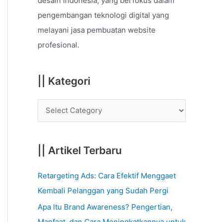
desain Indonesia, yang berfokus dalam
o
pengembangan teknologi digital yang
r
melayani jasa pembuatan website
:
profesional.
|| Kategori
|| Artikel Terbaru
Retargeting Ads: Cara Efektif Menggaet
Kembali Pelanggan yang Sudah Pergi
Apa Itu Brand Awareness? Pengertian,
Manfaat, dan Cara Meningkatkannya untuk