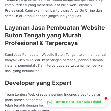
komputerisasi yang menerima jasa bikin web Terbaik &
CS Lenteraweb
Profesional. Kami akan membantu bisnis Anda Go Online dan
Online
semakin di ketahui dengan jangkauan yang luas.
Layanan Jasa Pembuatan Website
Buton Tengah yang Murah
Profesional & Terpercaya
Kami Jasa Pembuatan Website Buton Tengah telah mempunyai
banyak klien mulai dari kepentingan personal, pebisnis sampai
instansi pemerintah. Kami terpercaya serta cuma memberikan
hasil yang berkualitas.
Developer yang Expert
Team Lentera Web di segala penjuru Indonesia begitu pakar
pada proses pengembangan service Data Tehnologi, kami
Butuh Bantuan? Klik Disini
telah terlatih dengan beragam ragam bentuk pengembangan
sesuai proses bisnis partner