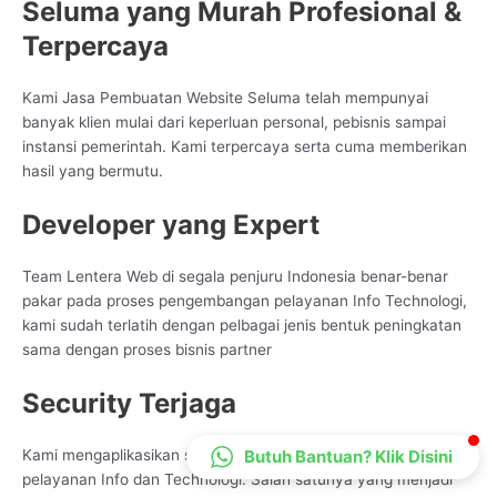
Seluma yang Murah Profesional &
CS Lenteraweb
Terpercaya
Online
Kami Jasa Pembuatan Website Seluma telah mempunyai
banyak klien mulai dari keperluan personal, pebisnis sampai
instansi pemerintah. Kami terpercaya serta cuma memberikan
hasil yang bermutu.
Developer yang Expert
Team Lentera Web di segala penjuru Indonesia benar-benar
pakar pada proses pengembangan pelayanan Info Technologi,
kami sudah terlatih dengan pelbagai jenis bentuk peningkatan
sama dengan proses bisnis partner
Security Terjaga
Butuh Bantuan? Klik Disini
Kami mengaplikasikan standar tinggi untuk tiap peningkatan
pelayanan Info dan Technologi. Salah satunya yang menjadi