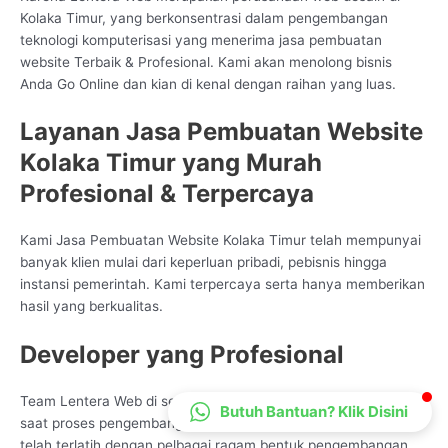
Kolaka Timur, yang berkonsentrasi dalam pengembangan
CS Lenteraweb
teknologi komputerisasi yang menerima jasa pembuatan
Online
website Terbaik & Profesional. Kami akan menolong bisnis
Anda Go Online dan kian di kenal dengan raihan yang luas.
Layanan Jasa Pembuatan Website
Kolaka Timur yang Murah
Profesional & Terpercaya
Kami Jasa Pembuatan Website Kolaka Timur telah mempunyai
banyak klien mulai dari keperluan pribadi, pebisnis hingga
instansi pemerintah. Kami terpercaya serta hanya memberikan
hasil yang berkualitas.
Developer yang Profesional
Team Lentera Web di segala penjuru Indonesia begitu pakar
Butuh Bantuan? Klik Disini
saat proses pengembangan pelayanan Info Technologi, kami
telah terlatih dengan pelbagai ragam bentuk pengembangan