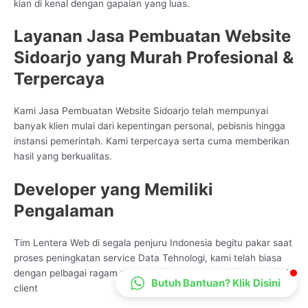
kian di kenal dengan gapaian yang luas.
CS Lenteraweb
Online
Layanan Jasa Pembuatan Website
Sidoarjo yang Murah Profesional &
Terpercaya
Kami Jasa Pembuatan Website Sidoarjo telah mempunyai
banyak klien mulai dari kepentingan personal, pebisnis hingga
instansi pemerintah. Kami terpercaya serta cuma memberikan
hasil yang berkualitas.
Developer yang Memiliki
Pengalaman
Tim Lentera Web di segala penjuru Indonesia begitu pakar saat
proses peningkatan service Data Tehnologi, kami telah biasa
dengan pelbagai ragam mode peningkatan sesuai proses bisnis
Butuh Bantuan? Klik Disini
client