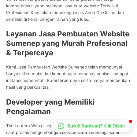
komputerisasi yang melayani jasa buat website Terbaik &
CS Lenteraweb
Profesional. Kami akan menolong bisnis Anda Go Online dan
Online
semakin di kenal dengan raihan yang luas.
Layanan Jasa Pembuatan Website
Sumenep yang Murah Profesional
& Terpercaya
Kami Jasa Pembuatan Website Sumenep telah mempunyai
banyak klien mulai dari kepentingan personal, pebisnis sampai
instansi pemerintah. Kami terpercaya serta hanya memberikan
hasil yang berkualitas.
Developer yang Memiliki
Pengalaman
Butuh Bantuan? Klik Disini
Tim Lentera Web di segala penjuru Indonesia sangatlah ahli
saat proses pengembangan service Data Tehnologi, kami