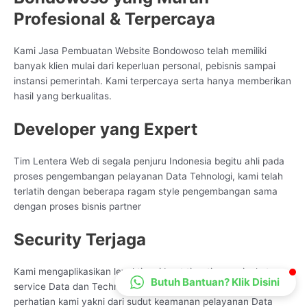
CS Lenteraweb
Profesional & Terpercaya
Online
Kami Jasa Pembuatan Website Bondowoso telah memiliki
banyak klien mulai dari keperluan personal, pebisnis sampai
instansi pemerintah. Kami terpercaya serta hanya memberikan
hasil yang berkualitas.
Developer yang Expert
Tim Lentera Web di segala penjuru Indonesia begitu ahli pada
proses pengembangan pelayanan Data Tehnologi, kami telah
terlatih dengan beberapa ragam style pengembangan sama
dengan proses bisnis partner
Security Terjaga
Kami mengaplikasikan level tinggi buat tiap-tiap peningkatan
Butuh Bantuan? Klik Disini
service Data dan Technologi. Satu diantaranya yang menjadi
perhatian kami yakni dari sudut keamanan pelayanan Data