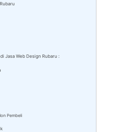
 Rubaru
di Jasa Web Design Rubaru :
a
lon Pembeli
ik