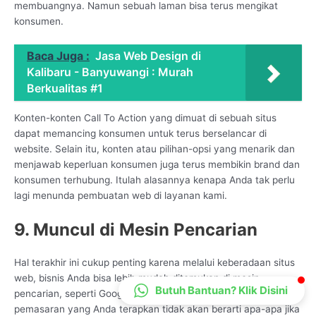
membuangnya. Namun sebuah laman bisa terus mengikat
CS Lenteraweb
konsumen.
Online
Baca Juga :
Jasa Web Design di
Kalibaru - Banyuwangi : Murah
Berkualitas #1
Konten-konten Call To Action yang dimuat di sebuah situs
dapat memancing konsumen untuk terus berselancar di
website. Selain itu, konten atau pilihan-opsi yang menarik dan
menjawab keperluan konsumen juga terus membikin brand dan
konsumen terhubung. Itulah alasannya kenapa Anda tak perlu
lagi menunda pembuatan web di layanan kami.
9. Muncul di Mesin Pencarian
Hal terakhir ini cukup penting karena melalui keberadaan situs
web, bisnis Anda bisa lebih mudah ditemukan di mesin
Butuh Bantuan? Klik Disini
pencarian, seperti Google, Bing, Yandex, dan lainnya. Sebab,
pemasaran yang Anda terapkan tidak akan berarti apa-apa jika