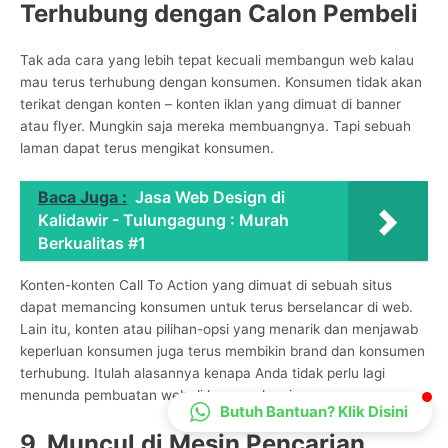
Terhubung dengan Calon Pembeli
CS Lenteraweb
Online
Tak ada cara yang lebih tepat kecuali membangun web kalau
mau terus terhubung dengan konsumen. Konsumen tidak akan
terikat dengan konten – konten iklan yang dimuat di banner
atau flyer. Mungkin saja mereka membuangnya. Tapi sebuah
laman dapat terus mengikat konsumen.
Baca Juga :
Jasa Web Design di
Kalidawir - Tulungagung : Murah
Berkualitas #1
Konten-konten Call To Action yang dimuat di sebuah situs
dapat memancing konsumen untuk terus berselancar di web.
Lain itu, konten atau pilihan-opsi yang menarik dan menjawab
keperluan konsumen juga terus membikin brand dan konsumen
terhubung. Itulah alasannya kenapa Anda tidak perlu lagi
menunda pembuatan web di layanan kami.
Butuh Bantuan? Klik Disini
9. Muncul di Mesin Pencarian