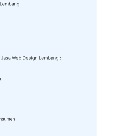
i Lembang
di Jasa Web Design Lembang :
s
onsumen