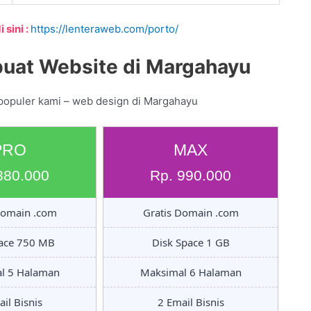
 sini :
https://lenteraweb.com/porto/
uat Website di Margahayu
 populer kami – web design di Margahayu
PRO
MAX
880.000
Rp. 990.000
Domain .com
Gratis Domain .com
pace 750 MB
Disk Space 1 GB
l 5 Halaman
Maksimal 6 Halaman
il Bisnis
2 Email Bisnis