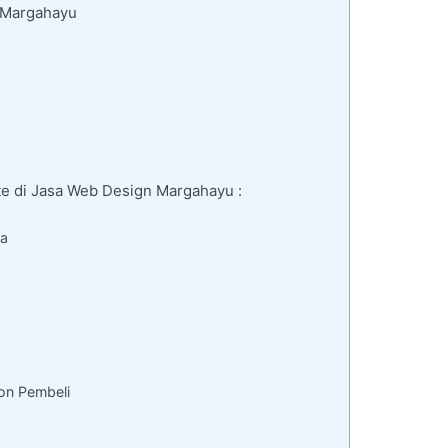
 Margahayu
e di Jasa Web Design Margahayu :
da
on Pembeli