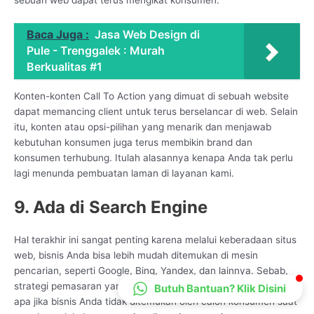
CS Lenteraweb
Online
Baca Juga :
Jasa Web Design di
Pule - Trenggalek : Murah
Berkualitas #1
Konten-konten Call To Action yang dimuat di sebuah website
dapat memancing client untuk terus berselancar di web. Selain
itu, konten atau opsi-pilihan yang menarik dan menjawab
kebutuhan konsumen juga terus membikin brand dan
konsumen terhubung. Itulah alasannya kenapa Anda tak perlu
lagi menunda pembuatan laman di layanan kami.
9. Ada di Search Engine
Hal terakhir ini sangat penting karena melalui keberadaan situs
web, bisnis Anda bisa lebih mudah ditemukan di mesin
pencarian, seperti Google, Bing, Yandex, dan lainnya. Sebab,
strategi pemasaran yang Anda jalankan tidak akan berarti apa-
Butuh Bantuan? Klik Disini
apa jika bisnis Anda tidak ditemukan oleh calon konsumen saat