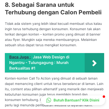
8. Sebagai Sarana untuk
CS Lenteraweb
Terhubung dengan Calon Pembeli
Online
Tidak ada sistem yang lebih ideal kecuali membuat situs kalau
ingin terus terhubung dengan konsumen. Konsumen tak akan
terikat dengan konten – konten promo yang dimuat di banner
atau flyer. Mungkin saja mereka membuangnya. Melainkan
sebuah situs dapat terus mengikat konsumen.
Baca Juga :
Jasa Web Design di
Ngantru - Tulungagung : Murah
Berkualitas #1
Konten-konten Call To Action yang dimuat di sebuah laman
dapat memancing client untuk terus berselancar di laman. Lain
itu, content atau pilihan-alternatif yang menarik dan menjawab
kebutuhan konsumen juga terus membikin brand dan
Butuh Bantuan? Klik Disini
konsumen terhubung. Itulah alasannya kenapa Anda tidak
perlu lagi menunda pembuatan website di layanan kami.