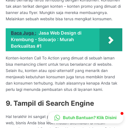
CS Lenteraweb
tak akan terikat dengan konten – konten promo yang dimuat di
banner atau flyer. Mungkin saja mereka membuangnya.
Online
Melainkan sebuah website bisa terus mengikat konsumen.
Baca Juga :
Jasa Web Design di
Krembung - Sidoarjo : Murah
Berkualitas #1
Konten-konten Call To Action yang dimuat di sebuah laman
bisa memancing client untuk terus berselancar di website.
Selain itu, konten atau opsi-alternatif yang menarik dan
menjawab kebutuhan konsumen juga terus membikin brand
dan konsumen terhubung. Itulah alasannya kenapa Anda tak
perlu lagi menunda pembuatan situs di layanan kami.
9. Tampil di Search Engine
Hal terakhir ini sangat penting karena dengan adanya situs
Butuh Bantuan? Klik Disini
web, bisnis Anda bisa lebih mudah ditemukan di mesin