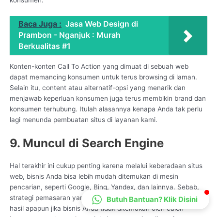
CS Lenteraweb
Online
Baca Juga :
Jasa Web Design di
Prambon - Nganjuk : Murah
Berkualitas #1
Konten-konten Call To Action yang dimuat di sebuah web
dapat memancing konsumen untuk terus browsing di laman.
Selain itu, content atau alternatif-opsi yang menarik dan
menjawab keperluan konsumen juga terus membikin brand dan
konsumen terhubung. Itulah alasannya kenapa Anda tak perlu
lagi menunda pembuatan situs di layanan kami.
9. Muncul di Search Engine
Hal terakhir ini cukup penting karena melalui keberadaan situs
web, bisnis Anda bisa lebih mudah ditemukan di mesin
pencarian, seperti Google, Bing, Yandex, dan lainnya. Sebab,
strategi pemasaran yang Anda jalankan tidak akan membawa
Butuh Bantuan? Klik Disini
hasil apapun jika bisnis Anda tidak ditemukan oleh calon