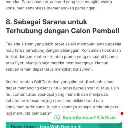
mereka. Perusahaan atau brand yang bisa mengirit waktu
CS Lenteraweb
konsumen senantiasa memenangkan persaingan.
Online
8. Sebagai Sarana untuk
Terhubung dengan Calon Pembeli
Tak ada sistem yang lebih tepat selain membuat laman apabila
mau terus terhubung dengan pelanggan. Konsumen tidak akan
terikat dengan konten – konten promo yang dimuat di banner
atau flyer. Mungkin saja mereka membuangnya. Namun
sebuah laman dapat terus mengikat konsumen.
Konten-konten Call To Action yang dimuat di sebuah laman
dapat memancing client untuk terus berselancar di situs. Lain
itu, content atau opsi-opsi yang menarik dan menjawab
kebutuhan konsumen juga terus membikin brand dan
konsumen terhubung. Itulah alasannya kenapa Anda tak perlu
lagi menunda pembuatan website di layanan kami.
Butuh Bantuan? Klik Disini
Baca Juga :
Jasa Web Design di