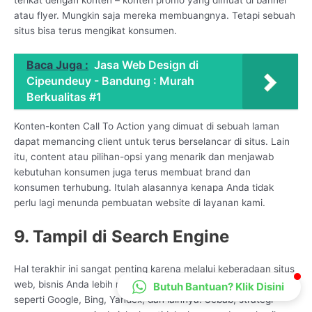
CS Lenteraweb
atau flyer. Mungkin saja mereka membuangnya. Tetapi sebuah
situs bisa terus mengikat konsumen.
Online
Baca Juga :
Jasa Web Design di
Cipeundeuy - Bandung : Murah
Berkualitas #1
Konten-konten Call To Action yang dimuat di sebuah laman
dapat memancing client untuk terus berselancar di situs. Lain
itu, content atau pilihan-opsi yang menarik dan menjawab
kebutuhan konsumen juga terus membuat brand dan
konsumen terhubung. Itulah alasannya kenapa Anda tidak
perlu lagi menunda pembuatan website di layanan kami.
9. Tampil di Search Engine
Hal terakhir ini sangat penting karena melalui keberadaan situs
web, bisnis Anda lebih mudah ditemukan di mesin pencarian,
Butuh Bantuan? Klik Disini
seperti Google, Bing, Yandex, dan lainnya. Sebab, strategi