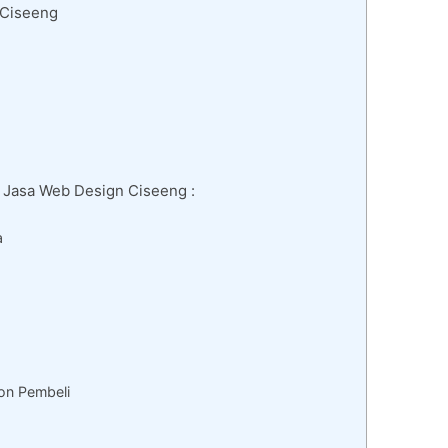
 Ciseeng
i Jasa Web Design Ciseeng :
a
on Pembeli