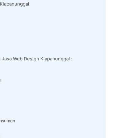
 Klapanunggal
i Jasa Web Design Klapanunggal :
s
onsumen
k