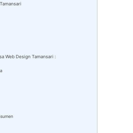
 Tamansari
asa Web Design Tamansari :
da
nsumen