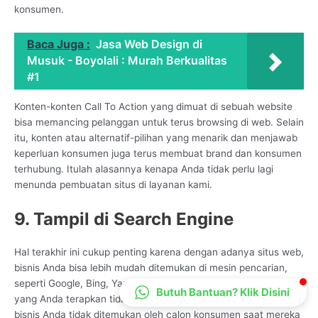
konsumen.
CS Lenteraweb
Online
Baca Juga :
Jasa Web Design di
Musuk - Boyolali : Murah Berkualitas
#1
Konten-konten Call To Action yang dimuat di sebuah website
bisa memancing pelanggan untuk terus browsing di web. Selain
itu, konten atau alternatif-pilihan yang menarik dan menjawab
keperluan konsumen juga terus membuat brand dan konsumen
terhubung. Itulah alasannya kenapa Anda tidak perlu lagi
menunda pembuatan situs di layanan kami.
9. Tampil di Search Engine
Hal terakhir ini cukup penting karena dengan adanya situs web,
bisnis Anda bisa lebih mudah ditemukan di mesin pencarian,
seperti Google, Bing, Yandex, dan lainnya. Sebab, pemasaran
Butuh Bantuan? Klik Disini
yang Anda terapkan tidak akan membawa hasil apapun jika
bisnis Anda tidak ditemukan oleh calon konsumen saat mereka