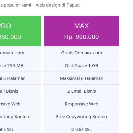
ga populer kami – web design di Papua
PRO
MAX
880.000
Rp. 990.000
Domain .com
Gratis Domain .com
pace 750 MB
Disk Space 1 GB
l 5 Halaman
Maksimal 6 Halaman
il Bisnis
2 Email Bisnis
nsive Web
Responsive Web
writing Konten
Free Copywriting Konten
tis SSL
Gratis SSL