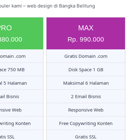
puler kami – web design di Bangka Belitung
PRO
MAX
880.000
Rp. 990.000
Domain .com
Gratis Domain .com
pace 750 MB
Disk Space 1 GB
l 5 Halaman
Maksimal 6 Halaman
il Bisnis
2 Email Bisnis
nsive Web
Responsive Web
writing Konten
Free Copywriting Konten
tis SSL
Gratis SSL