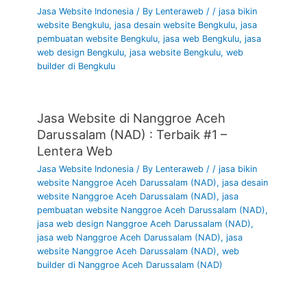
Jasa Website Indonesia
/ By
Lenteraweb
/
/
jasa bikin
Sulawesi Utara, harga jasa pembuatan website Sulawesi
website Bengkulu
,
jasa desain website Bengkulu
,
jasa
Utara, jasa desain website profesional Sulawesi Utara, jasa
pembuatan website Bengkulu
,
jasa web Bengkulu
,
jasa
maintenance website murah Sulawesi Utara, jasa pembuatan
web design Bengkulu
,
jasa website Bengkulu
,
web
marketplace Sulawesi Utara, jasa pembuatan website umkm
builder di Bengkulu
Sulawesi Utara, harga jasa web design Sulawesi Utara,
pembuatan website perusahaan Sulawesi Utara, harga
membuat website toko online Sulawesi Utara, jasa website
Jasa Website di Nanggroe Aceh
wordpress Sulawesi Utara, harga pembuatan website murah
Sulawesi Utara, jasa pembuatan web wordpress Sulawesi
Darussalam (NAD) : Terbaik #1 –
Utara, jasa redesign website Sulawesi Utara, harga
Lentera Web
pembuatan website perusahaan Sulawesi Utara, jasa
Jasa Website Indonesia
/ By
Lenteraweb
/
/
jasa bikin
pembuatan website toko online Sulawesi Utara, biaya desain
website Nanggroe Aceh Darussalam (NAD)
,
jasa desain
website Sulawesi Utara, jasa bikin website toko online
website Nanggroe Aceh Darussalam (NAD)
,
jasa
Sulawesi Utara, jasa buat website wordpress Sulawesi Utara,
pembuatan website Nanggroe Aceh Darussalam (NAD)
,
harga web design Sulawesi Utara, jasa web toko online
jasa web design Nanggroe Aceh Darussalam (NAD)
,
Sulawesi Utara, jasa buat website seo Sulawesi Utara, harga
jasa web Nanggroe Aceh Darussalam (NAD)
,
jasa
website Nanggroe Aceh Darussalam (NAD)
,
web
jasa website Sulawesi Utara, jasa website ecommerce
builder di Nanggroe Aceh Darussalam (NAD)
Sulawesi Utara, jasa pembuatan website landing page
Sulawesi Utara, jasa landing page umkm Sulawesi Utara, jasa
web murah Sulawesi Utara, jasa pembuatan website