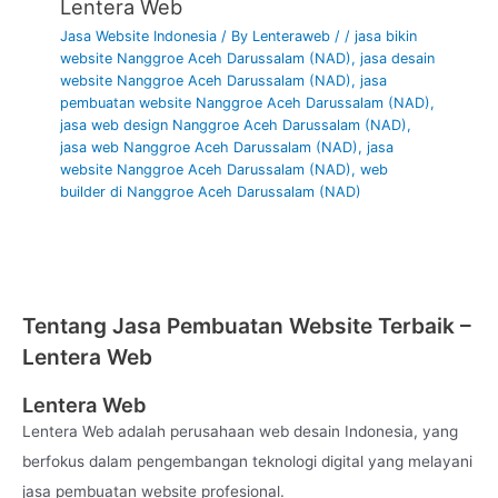
online Banten, jasa buat website seo Banten, harga jasa
Lentera Web
website Banten, jasa website ecommerce Banten, jasa
Jasa Website Indonesia
/ By
Lenteraweb
/
/
jasa bikin
pembuatan website landing page Banten, jasa landing page
website Nanggroe Aceh Darussalam (NAD)
,
jasa desain
umkm Banten, jasa web murah Banten, jasa pembuatan
website Nanggroe Aceh Darussalam (NAD)
,
jasa
website marketplace Banten, jasa pengelolaan website
pembuatan website Nanggroe Aceh Darussalam (NAD)
,
Banten, harga buat website ecommerce Banten, web design
jasa web design Nanggroe Aceh Darussalam (NAD)
,
murah Banten, jasa website design Banten, web replika
jasa web Nanggroe Aceh Darussalam (NAD)
,
jasa
website Nanggroe Aceh Darussalam (NAD)
,
web
Banten, jasa pembuatan website mlm Banten, it konsultan
builder di Nanggroe Aceh Darussalam (NAD)
Banten, jasa pembuatan situs website Banten, layanan
pembuatan website Banten, jasa toko online Banten, jasa
membuat toko online Banten, jasa pembuatan website hotel
Banten, jasa design website Banten.
Lentera Web terbentuk dari tim marketing digital yang
Tentang Jasa Pembuatan Website Terbaik –
berpengalaman dan profesional di bidangnya, jadi Anda tidak
Lentera Web
perlu ragu lagi terhadap kinerja kami. Profesional dan
Maksimal itulah prinsip kami terhadap client.
Lentera Web
Lentera Web adalah perusahaan web desain Indonesia, yang
Segera serahkan kebutuhan website Anda anda pada kami.
berfokus dalam pengembangan teknologi digital yang melayani
Hasil 100% profesional namun tetap dengan harga yang
jasa pembuatan website profesional.