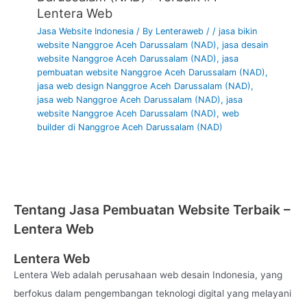
online Maluku, jasa buat website seo Maluku, harga jasa
Lentera Web
website Maluku, jasa website ecommerce Maluku, jasa
Jasa Website Indonesia
/ By
Lenteraweb
/
/
jasa bikin
pembuatan website landing page Maluku, jasa landing page
website Nanggroe Aceh Darussalam (NAD)
,
jasa desain
umkm Maluku, jasa web murah Maluku, jasa pembuatan
website Nanggroe Aceh Darussalam (NAD)
,
jasa
website marketplace Maluku, jasa pengelolaan website
pembuatan website Nanggroe Aceh Darussalam (NAD)
,
Maluku, harga buat website ecommerce Maluku, web design
jasa web design Nanggroe Aceh Darussalam (NAD)
,
murah Maluku, jasa website design Maluku, web replika
jasa web Nanggroe Aceh Darussalam (NAD)
,
jasa
website Nanggroe Aceh Darussalam (NAD)
,
web
Maluku, jasa pembuatan website mlm Maluku, it konsultan
builder di Nanggroe Aceh Darussalam (NAD)
Maluku, jasa pembuatan situs website Maluku, layanan
pembuatan website Maluku, jasa toko online Maluku, jasa
membuat toko online Maluku, jasa pembuatan website hotel
Maluku, jasa design website Maluku.
Lentera Web terbentuk dari tim marketing digital yang
Tentang Jasa Pembuatan Website Terbaik –
berpengalaman dan profesional di bidangnya, jadi Anda tidak
Lentera Web
perlu ragu lagi terhadap kinerja kami. Profesional dan
Maksimal itulah prinsip kami terhadap client.
Lentera Web
Lentera Web adalah perusahaan web desain Indonesia, yang
Segera serahkan kebutuhan website Anda anda pada kami.
berfokus dalam pengembangan teknologi digital yang melayani