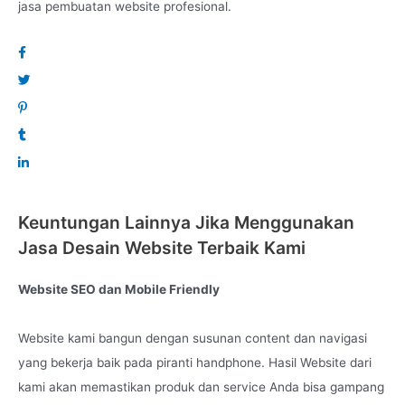
Hasil 100% profesional namun tetap dengan harga yang
jasa pembuatan website profesional.
terjangkau.
Lets Go Online and to the moon with us !!
Created by :
Lenteraweb.com
Keuntungan Lainnya Jika Menggunakan
Jasa Desain Website Terbaik Kami
Website SEO dan Mobile Friendly
Website kami bangun dengan susunan content dan navigasi
yang bekerja baik pada piranti handphone. Hasil Website dari
kami akan memastikan produk dan service Anda bisa gampang