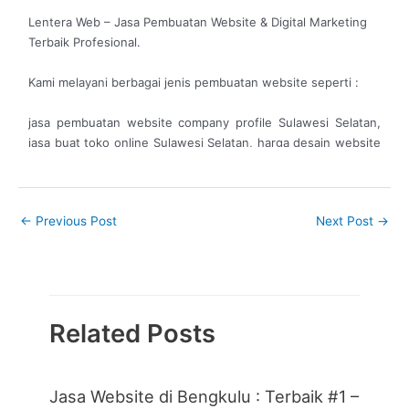
Lentera Web – Jasa Pembuatan Website & Digital Marketing
Terbaik Profesional.
Kami melayani berbagai jenis pembuatan website seperti :
jasa pembuatan website company profile Sulawesi Selatan,
jasa buat toko online Sulawesi Selatan, harga desain website
Sulawesi Selatan, jasa buat website murah Sulawesi Selatan,
jasa bikin website murah Sulawesi Selatan, biaya
maintenance website Sulawesi Selatan, jasa pembuatan
←
Previous Post
Next Post
→
website murah Sulawesi Selatan, jasa pembuatan website
responsif Sulawesi Selatan, jasa pembuatan website pribadi
Sulawesi Selatan, jasa pembuatan website ukm Sulawesi
Selatan, jasa web desain Sulawesi Selatan, jasa website
profesional Sulawesi Selatan, jasa pembuatan website
custom Sulawesi Selatan, jasa web development Sulawesi
Related Posts
Selatan, jasa website mlm Sulawesi Selatan, jasa desain
website murah Sulawesi Selatan, jasa website company
profile Sulawesi Selatan, digital agency Sulawesi Selatan, jasa
Jasa Website di Bengkulu : Terbaik #1 –
pembuatan online shop Sulawesi Selatan, jasa website toko