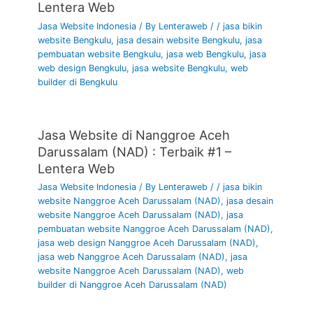
Lentera Web
online Sulawesi Selatan, jasa pembuatan toko online Sulawesi
Jasa Website Indonesia
/ By
Lenteraweb
/
/
jasa bikin
Selatan, jasa website perusahaan Sulawesi Selatan, harga
website Bengkulu
,
jasa desain website Bengkulu
,
jasa
jasa pembuatan website Sulawesi Selatan, jasa desain
pembuatan website Bengkulu
,
jasa web Bengkulu
,
jasa
website profesional Sulawesi Selatan, jasa maintenance
web design Bengkulu
,
jasa website Bengkulu
,
web
website murah Sulawesi Selatan, jasa pembuatan
builder di Bengkulu
marketplace Sulawesi Selatan, jasa pembuatan website umkm
Sulawesi Selatan, harga jasa web design Sulawesi Selatan,
pembuatan website perusahaan Sulawesi Selatan, harga
Jasa Website di Nanggroe Aceh
membuat website toko online Sulawesi Selatan, jasa website
wordpress Sulawesi Selatan, harga pembuatan website
Darussalam (NAD) : Terbaik #1 –
murah Sulawesi Selatan, jasa pembuatan web wordpress
Lentera Web
Sulawesi Selatan, jasa redesign website Sulawesi Selatan,
Jasa Website Indonesia
/ By
Lenteraweb
/
/
jasa bikin
harga pembuatan website perusahaan Sulawesi Selatan, jasa
website Nanggroe Aceh Darussalam (NAD)
,
jasa desain
pembuatan website toko online Sulawesi Selatan, biaya
website Nanggroe Aceh Darussalam (NAD)
,
jasa
desain website Sulawesi Selatan, jasa bikin website toko
pembuatan website Nanggroe Aceh Darussalam (NAD)
,
online Sulawesi Selatan, jasa buat website wordpress
jasa web design Nanggroe Aceh Darussalam (NAD)
,
Sulawesi Selatan, harga web design Sulawesi Selatan, jasa
jasa web Nanggroe Aceh Darussalam (NAD)
,
jasa
website Nanggroe Aceh Darussalam (NAD)
,
web
web toko online Sulawesi Selatan, jasa buat website seo
builder di Nanggroe Aceh Darussalam (NAD)
Sulawesi Selatan, harga jasa website Sulawesi Selatan, jasa
website ecommerce Sulawesi Selatan, jasa pembuatan