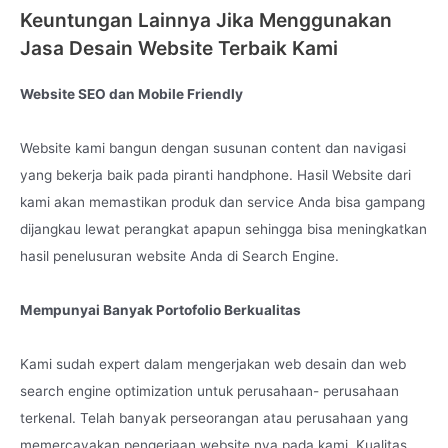
Keuntungan Lainnya Jika Menggunakan
Hasil 100% profesional namun tetap dengan harga yang
terjangkau.
Jasa Desain Website Terbaik Kami
Lets Go Online and to the moon with us !!
Website SEO dan Mobile Friendly
Created by :
Lenteraweb.com
Website kami bangun dengan susunan content dan navigasi
yang bekerja baik pada piranti handphone. Hasil Website dari
kami akan memastikan produk dan service Anda bisa gampang
dijangkau lewat perangkat apapun sehingga bisa meningkatkan
hasil penelusuran website Anda di Search Engine.
Mempunyai Banyak Portofolio Berkualitas
Kami sudah expert dalam mengerjakan web desain dan web
search engine optimization untuk perusahaan- perusahaan
terkenal. Telah banyak perseorangan atau perusahaan yang
memercayakan pengerjaan website nya pada kami. Kualitas