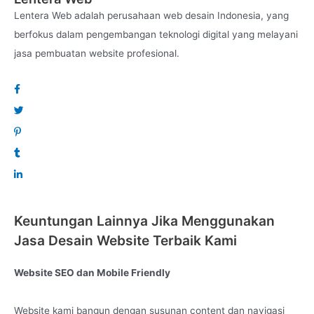
Lentera Web adalah perusahaan web desain Indonesia, yang
Lentera Web terbentuk dari tim marketing digital yang
berfokus dalam pengembangan teknologi digital yang melayani
berpengalaman dan profesional di bidangnya, jadi Anda tidak
perlu ragu lagi terhadap kinerja kami. Profesional dan
jasa pembuatan website profesional.
Maksimal itulah prinsip kami terhadap client.
Segera serahkan kebutuhan website Anda anda pada kami.
Hasil 100% profesional namun tetap dengan harga yang
terjangkau.
Lets Go Online and to the moon with us !!
Created by :
Lenteraweb.com
Keuntungan Lainnya Jika Menggunakan
Jasa Desain Website Terbaik Kami
Website SEO dan Mobile Friendly
Website kami bangun dengan susunan content dan navigasi