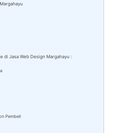
 Margahayu
e di Jasa Web Design Margahayu :
da
on Pembeli