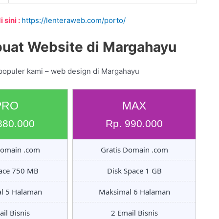
 sini :
https://lenteraweb.com/porto/
uat Website di Margahayu
 populer kami – web design di Margahayu
PRO
MAX
880.000
Rp. 990.000
Domain .com
Gratis Domain .com
pace 750 MB
Disk Space 1 GB
l 5 Halaman
Maksimal 6 Halaman
il Bisnis
2 Email Bisnis