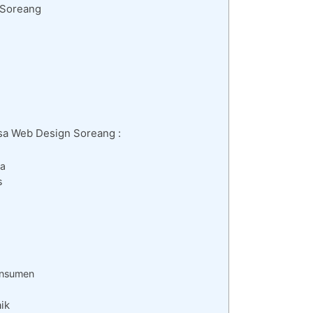
 Soreang
asa Web Design Soreang :
da
s
onsumen
ik