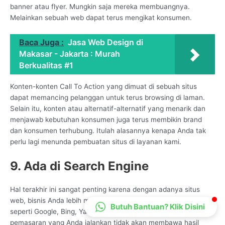
banner atau flyer. Mungkin saja mereka membuangnya.
CS Lenteraweb
Melainkan sebuah web dapat terus mengikat konsumen.
Online
Baca Juga :
Jasa Web Design di
Makasar - Jakarta : Murah
Berkualitas #1
Konten-konten Call To Action yang dimuat di sebuah situs
dapat memancing pelanggan untuk terus browsing di laman.
Selain itu, konten atau alternatif-alternatif yang menarik dan
menjawab kebutuhan konsumen juga terus membikin brand
dan konsumen terhubung. Itulah alasannya kenapa Anda tak
perlu lagi menunda pembuatan situs di layanan kami.
9. Ada di Search Engine
Hal terakhir ini sangat penting karena dengan adanya situs
web, bisnis Anda lebih mudah ditemukan di mesin pencarian,
Butuh Bantuan? Klik Disini
seperti Google, Bing, Yandex, dan lainnya. Sebab, strategi
pemasaran yang Anda jalankan tidak akan membawa hasil