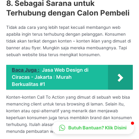
8. Sebagai Sarana untuk
CS Lenteraweb
Terhubung dengan Calon Pembeli
Online
Tidak ada cara yang lebih tepat kecuali membangun web
apabila ingin terus terhubung dengan pelanggan. Konsumen
tidak akan terikat dengan konten – konten iklan yang dimuat di
banner atau flyer. Mungkin saja mereka membuangnya. Tapi
sebuah website bisa terus mengikat konsumen.
Baca Juga :
Jasa Web Design di
Ciracas - Jakarta : Murah
Berkualitas #1
Konten-konten Call To Action yang dimuat di sebuah web bisa
memancing client untuk terus browsing di laman. Selain itu,
konten atau opsi-alternatif yang menarik dan menjawab
keperluan konsumen juga terus membikin brand dan konsumen
terhubung. Itulah alasannya kenapa Anda tak perlu lagi
Butuh Bantuan? Klik Disini
menunda pembuatan web di layanan kami.